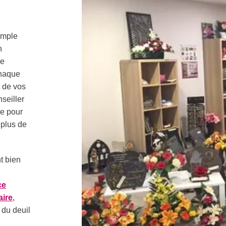
imple
n
de
chaque
t de vos
seiller
ie pour
 plus de
t bien
ce
ire
,
 du deuil