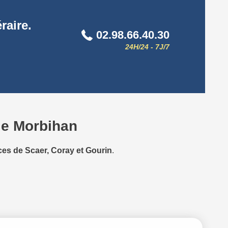
raire.
02.98.66.40.30
24H/24 - 7J/7
 le Morbihan
es de Scaer, Coray et Gourin
.