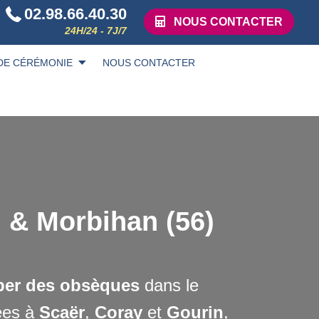
02.98.66.40.30
NOUS CONTACTER
24H/24 - 7J/7
DE CÉRÉMONIE
NOUS CONTACTER
& Morbihan (56)
iper des obsèques
dans le
uées à
Scaër
,
Coray
et
Gourin
,