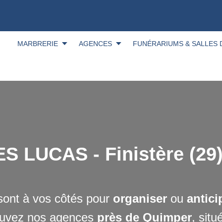
MARBRERIE
AGENCES
FUNÉRARIUMS & SALLES 
LUCAS - Finistère (29) 
ont à vos côtés pour
organiser
ou
antic
ouvez nos agences
près de Quimper
, sit